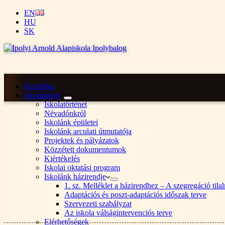
EN
HU
SK
Kezdőlap
Iskolánkról
Iskolatörténet
Névadónkról
Iskolánk épületei
Iskolánk arculati útmutatója
Projektek és pályázatok
Közzétett dokumentumok
Kiértékelés
Iskolai oktatási program
Iskolánk házirendje
1. sz. Melléklet a házirendhez – A szegregáció ti
Adaptációs és poszt-adaptációs időszak terve
Szervezeti szabályzat
Az iskola válságintervenciós terve
Elérhetőségek