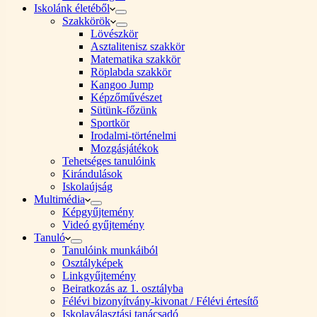
Iskolánk életéből
Szakkörök
Lövészkör
Asztalitenisz szakkör
Matematika szakkör
Röplabda szakkör
Kangoo Jump
Képzőművészet
Sütünk-főzünk
Sportkör
Irodalmi-történelmi
Mozgásjátékok
Tehetséges tanulóink
Kirándulások
Iskolaújság
Multimédia
Képgyűjtemény
Videó gyűjtemény
Tanuló
Tanulóink munkáiból
Osztályképek
Linkgyűjtemény
Beiratkozás az 1. osztályba
Félévi bizonyítvány-kivonat / Félévi értesítő
Iskolaválasztási tanácsadó