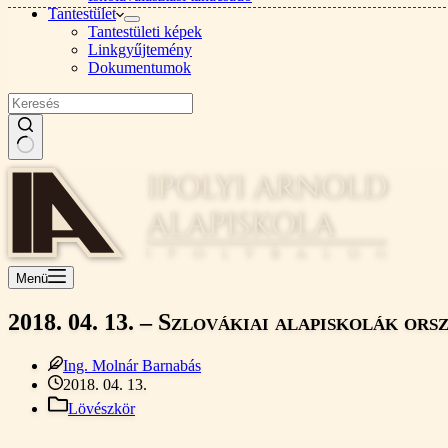
Tantestület
Tantestületi képek
Linkgyűjtemény
Dokumentumok
Nincs
találat
Menü
2018. 04. 13. – Szlovákiai alapiskolák o
Ing. Molnár Barnabás
2018. 04. 13.
Lövészkör