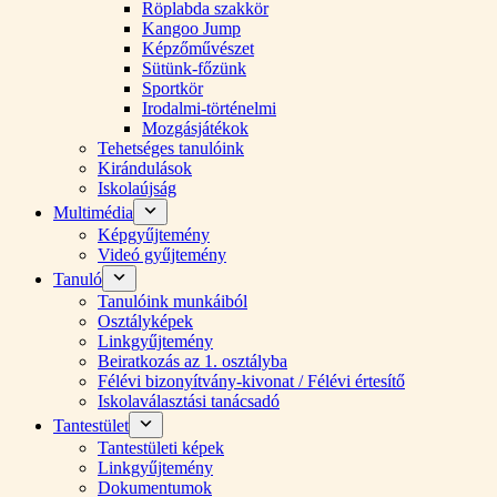
Röplabda szakkör
Kangoo Jump
Képzőművészet
Sütünk-főzünk
Sportkör
Irodalmi-történelmi
Mozgásjátékok
Tehetséges tanulóink
Kirándulások
Iskolaújság
Multimédia
Képgyűjtemény
Videó gyűjtemény
Tanuló
Tanulóink munkáiból
Osztályképek
Linkgyűjtemény
Beiratkozás az 1. osztályba
Félévi bizonyítvány-kivonat / Félévi értesítő
Iskolaválasztási tanácsadó
Tantestület
Tantestületi képek
Linkgyűjtemény
Dokumentumok