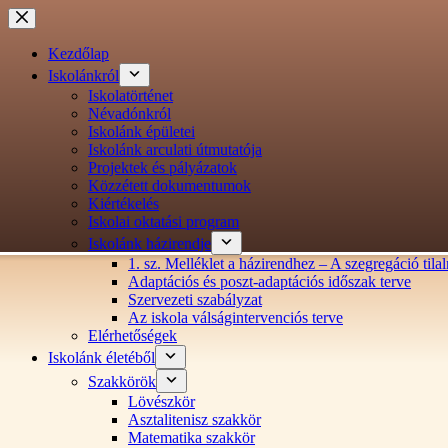
Ugrás
a
tartalomra
Kezdőlap
Iskolánkról
Iskolatörténet
Névadónkról
Iskolánk épületei
Iskolánk arculati útmutatója
Projektek és pályázatok
Közzétett dokumentumok
Kiértékelés
Iskolai oktatási program
Iskolánk házirendje
1. sz. Melléklet a házirendhez – A szegregáció ti
Adaptációs és poszt-adaptációs időszak terve
Szervezeti szabályzat
Az iskola válságintervenciós terve
Elérhetőségek
Iskolánk életéből
Szakkörök
Lövészkör
Asztalitenisz szakkör
Matematika szakkör